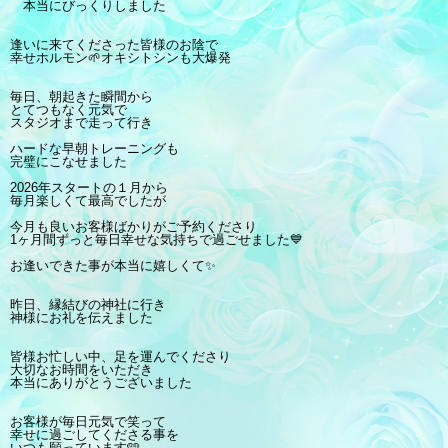
本当にびっくりしました
逢いに来てくださった皆様のお陰で
幸せホルモン🌱オキシトシンも大爆発
毎日、朝起きた瞬間から
とてつもなく元気で
スタジオまで走って行き
ハードな早朝トレーニングも
完璧にこなせました
2026年スタートの１月から
毎月楽しくて最高でしたが
今月も良いお客様ばかりがご予約くださり
1ヶ月間ずっと毎日幸せな気持ちで過ごせました💙
お逢いできた事が本当に嬉しくて✨
昨日、縁結びの神社に行き
神様にお礼を伝えました
皆様お忙しい中、足を運んでくださり
大切なお時間をいただき
本当にありがとうございました
お客様が毎日元気で笑って
幸せに過ごしてくださる事を
いつも願っています🩵