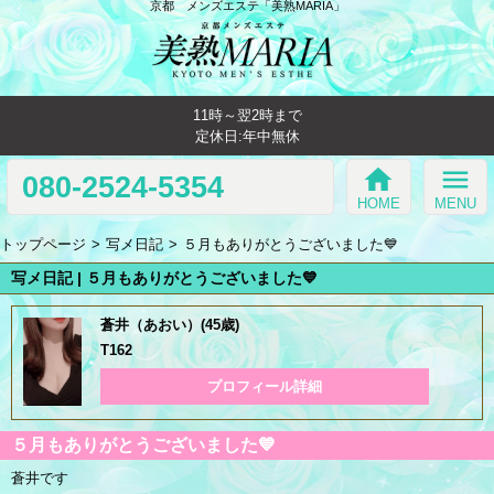
京都 メンズエステ「美熟MARIA」
11時～翌2時まで
定休日:年中無休
home
menu
080-2524-5354
HOME
MENU
トップページ
写メ日記
５月もありがとうございました💙
写メ日記 | ５月もありがとうございました💙
蒼井（あおい）(45歳)
T162
プロフィール詳細
５月もありがとうございました💙
蒼井です