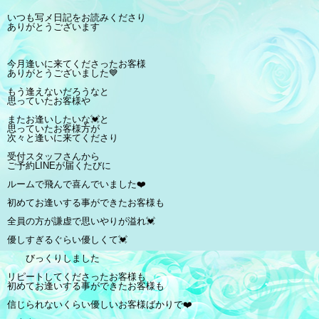
いつも写メ日記をお読みくださり
ありがとうございます
今月逢いに来てくださったお客様
ありがとうございました💙
もう逢えないだろうなと
思っていたお客様や
またお逢いしたいな💓と
思っていたお客様方が
次々と逢いに来てくださり
受付スタッフさんから
ご予約LINEが届くたびに
ルームで飛んで喜んでいました❤️
初めてお逢いする事ができたお客様も
全員の方が謙虚で思いやりが溢れ💓
優しすぎるぐらい優しくて💓
びっくりしました
リピートしてくださったお客様も
初めてお逢いする事ができたお客様も
信じられないくらい優しいお客様ばかりで❤️