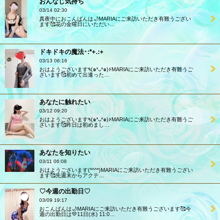
おんなじ気持ち
03/14 02:30
真夜中におこんばんは🌙MARIAにご来訪いただき有難うござい
ます🥰花の金曜日にいただい…
ドキドキの魔法･:*+.:+
03/13 06:16
おはようございます٩(๑❛ᴗ❛๑)۶MARIAにご来訪いただき有難うご
ざいます🥰初めて出逢った…
あなたに触れたい
03/12 09:20
おはようございます٩(๑❛ᴗ❛๑)۶MARIAにご来訪いただき有難うご
ざいます🥰昨日は初めまし…
あなたを知りたい
03/11 06:08
おはようございます(*^^*)MARIAにご来訪いただき有難うござい
ます🥰先週末からアクテ…
♡今週の出勤日♡
03/09 19:17
おこんばんは🌙MARIAにご来訪いただき有難うございます🥰今
週の出勤日は💚11日(水) 11:0…