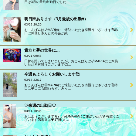
日は3月の最終出勤日でした…
明日🈳あります（3月最後の出勤❣️）
03/22 20:20
おこんばんは🌙MARIAにご来訪いただき有難うございます🥰昨
日は仲良しさんとの再会が続…
貴方と夢の世界に…
03/21 00:48
日付を跨いでしまいましたが、おこんばんは🌙MARIAにご来訪
いただき有難うございます🥰…
今週もよろしくお願いします🥰
03/18 22:17
おこんばんは🌝MARIAにご来訪いただき有難うございます🥰昨
日は平日にも関わらず、みっ…
♡来週の出勤日♡
03/14 10:36
おはようございます٩(๑❛ᴗ❛๑)۶MARIAにご来訪いただき有難うご
ざいます🥰来週は💝17日(火…