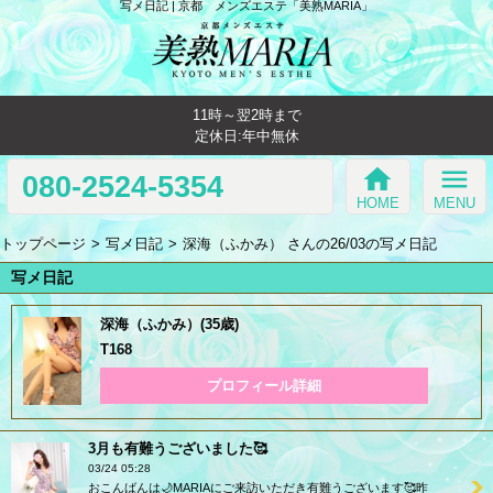
写メ日記 | 京都 メンズエステ「美熟MARIA」
11時～翌2時まで
定休日:年中無休
home
menu
080-2524-5354
HOME
MENU
トップページ
写メ日記
深海（ふかみ） さんの26/03の写メ日記
写メ日記
深海（ふかみ）(35歳)
T168
プロフィール詳細
3月も有難うございました🥰
03/24 05:28
おこんばんは🌙MARIAにご来訪いただき有難うございます🥰昨