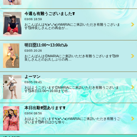
今週も有難うございました❣️
03/06 18:59
おこんばんは٩(๑❛ᴗ❛๑)۶MARIAにご来訪いただき有難うございま
す🥰仲良しさんとの再会が…
明日🈳11:00〜13:00のみ
03/05 20:26
おこんばんは😊MARIAにご来訪いただき有難うございます🥰仲
良しさんとのお久しぶりの再…
よーマン
03/05 09:41
おはようございます😊MARIAにご来訪いただき有難うございま
す🥰本日11:00〜16:00まで出…
本日出勤❣️🈳あります❣️
03/04 08:56
おはようございます٩(๑❛ᴗ❛๑)۶MARIAにご来訪いただき有難うご
ざいます🥰昨日はひな祭り…