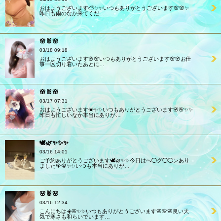
おはようございます⛅️✨✨いつもありがとうございます🌸🌸✨
昨日も雨のなか来てくだ…
🌸🐰🌸
03/18 09:18
おはようございます🌸🌸いつもありがとうございます🌸🌸お仕
事一区切り着いたあとに…
🌸🐰🌸
03/17 07:31
おはようございます☀✨✨いつもありがとうございます🌸🌸✨✨
昨日も忙しいなか本当にありが…
🕊️🌿✨✨✨
03/16 14:01
ご予約ありがとうございます🕊️🌿✨✨今日はへ◯グ◯◯ンあり
ました🦚🦚✨✨いつも本当にありが…
🌸🐰🌸
03/16 12:34
こんにちは☀️🌸✨✨いつもありがとうございます🌸🌸🌸良い天
気で寒さも和らいでいます…