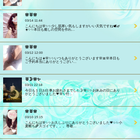
🌸🐰🌸
03/14 11:44
こんにちは🌸✨✨少し肌寒い気もしますがいい天気ですね🕊️🌿
☀️✨✨本日も癒しの空間を作れ…
🌸🐰🌸
03/12 12:00
こんにちは☀️🌸✨✨いつもありがとうございます🌸🎀🌸本日も
ご予約本当にありがとうござい…
🐰🌛🌸✨
03/11 22:18
今日も１日お仕事お疲れさまでした🌛🌸✨✨お休みの日にあり
がとうございました💗🌸✨付…
🌸🐰🌸
03/10 15:15
こんにちは🌸✨✨お久しぶりにありがとうございました💗✨✨小
麦断ち🌾スゴイです。。。尊敬…