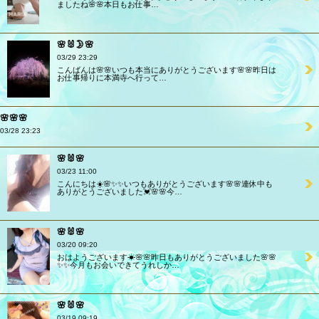
ましたね🌸🌸本日もお仕事…
🌸🐰🌛🌸
03/29 23:29
こんばんは🌸🌸いつも本当にありがとうございます🌸🌸昨日は
お仕事帰りに本満寺へ行って…
🌸🌸🌸
03/28 23:23
🌸🐰🌸
03/23 11:00
こんにちは☀️🌸✨✨いつもありがとうございます🌸🌸連休中も
ありがとうございました💓🌸🌸今…
🌸🐰🌸
03/20 09:20
おはようございます☀🌸🌸昨日もありがとうございました🌸🌸
✨✨今月もお会いできてうれしか…
🌸🐰🌸
03/19 09:19