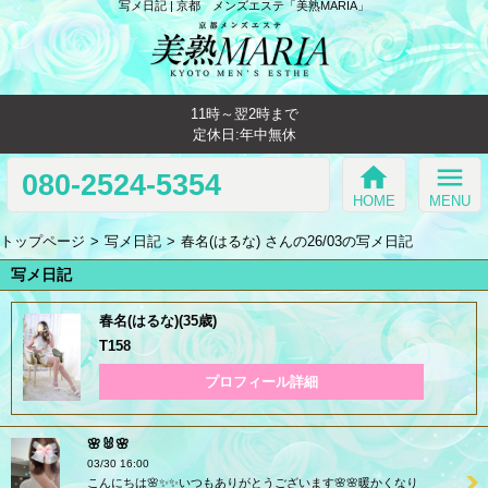
写メ日記 | 京都 メンズエステ「美熟MARIA」
11時～翌2時まで
定休日:年中無休
home
menu
080-2524-5354
HOME
MENU
トップページ
写メ日記
春名(はるな) さんの26/03の写メ日記
写メ日記
春名(はるな)(35歳)
T158
プロフィール詳細
🌸🐰🌸
03/30 16:00
こんにちは🌸✨✨いつもありがとうございます🌸🌸暖かくなり