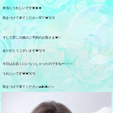
本当にうれしいです💓🍀🍀
気をつけて来てください🐰🤍💓🫧🫧
そして②この後のご予約のお客さま💓✨
ありがとうございます💓🫧🫧
今日はお近くにいらっしゃったのですねー✨✨✨
うれしいです💓💓🫧🫧
気をつけて来てください🚗🌬️🌬️✨✨