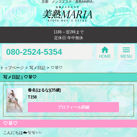
京都 メンズエステ「美熟MARIA」
11時～翌2時まで
定休日:年中無休
home
menu
080-2524-5354
HOME
MENU
トップページ
写メ日記
🤍🐰🤍
写メ日記 | 🤍🐰🤍
春名(はるな)(35歳)
T158
プロフィール詳細
🤍🐰🤍
こんにちは☁️🫧🫧✨✨