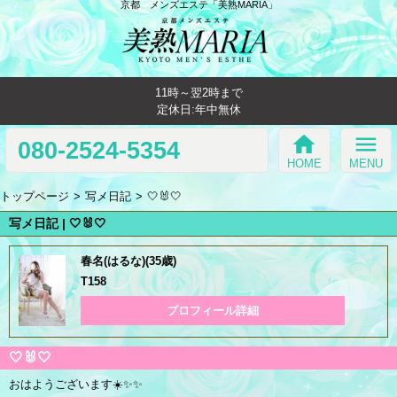
京都 メンズエステ「美熟MARIA」
11時～翌2時まで
定休日:年中無休
home
menu
080-2524-5354
HOME
MENU
トップページ
写メ日記
🤍🐰🤍
写メ日記 | 🤍🐰🤍
春名(はるな)(35歳)
T158
プロフィール詳細
🤍🐰🤍
おはようございます☀️✨✨